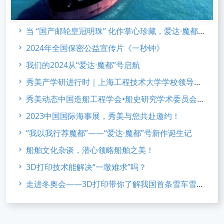
当 “国产邮轮皇冠明珠” 化作掌心珍藏，爱达·魔都 合金系列 新品发布
2024年全国保密公益宣传片《一秒钟》
我们的2024从“爱达·魔都”号启航
秀美产学研进行时｜上海工程技术大学学校领导访企考察
秀美动态中国造船工程学会•船史研究学术委员会2023年会
2023中国国际海事展，秀美与您共赴邀约！
“我以我行荐魔都”——“爱达·魔都”号新作诞生记
船舶文化杂谈，潜心领略船舶之美！
3D打印技术能解决“一墩难求”吗？
走进冬奥会——3D打印带你了解我国首条雪车雪橇赛道