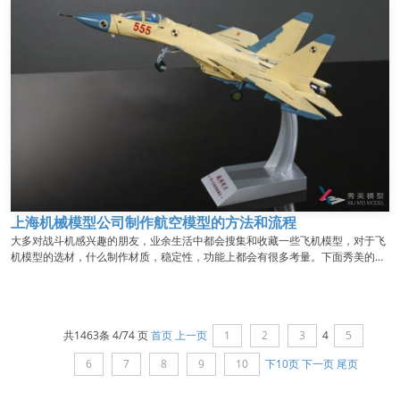
上海机械模型公司制作航空模型的方法和流程
大多对战斗机感兴趣的朋友，业余生活中都会搜集和收藏一些飞机模型，对于飞
机模型的选材，什么制作材质，稳定性，功能上都会有很多考量。下面秀美的小
编来跟你详细说说上海机械模型公司制作航空模型的方法和流程。...
共
1463
条 4/74 页
首页
上一页
1
2
3
4
5
6
7
8
9
10
下10页
下一页
尾页