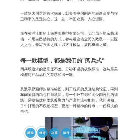
一款款大国重器首次揭幕，彰显着中国制造的崭新高度与捍
卫和平的坚定决心。这一刻，举国欢腾，人心澎湃。
而在黄浦江畔的上海秀美模型有限公司，我们虽不能亲临现
场，却用自己独特的方式，参与着这场全民的致敬——以匠
人之心，摹写强国之魂；以方寸模型，展现重器之威。
每一款模型，都是我们的"阅兵式"
阅兵场追求的是毫厘不差、分秒不误的极致标准，这与秀美
模型对产品品质的苛求如出一辙。
从数字原画师的精准绘图，到工程师的反复结构论证，再到
车间师傅的精心打磨喷涂，每一个环节都如同受阅官兵的训
练，需要极致的团队凝聚力与严谨的流程把控。我们深知，
手中打磨的不仅是模型，更是一种精神的传承，一份科技的
自信。