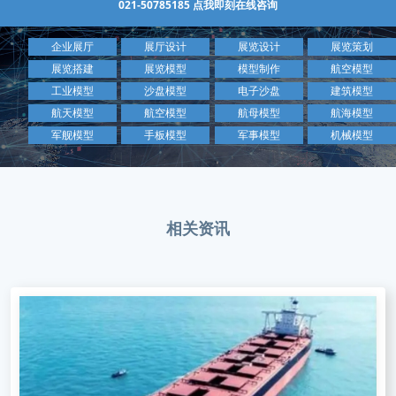
021-50785185
点我即刻在线咨询
企业展厅
展厅设计
展览设计
展览策划
展览搭建
展览模型
模型制作
航空模型
工业模型
沙盘模型
电子沙盘
建筑模型
航天模型
航空模型
航母模型
航海模型
军舰模型
手板模型
军事模型
机械模型
相关资讯