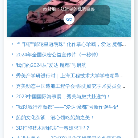
散货船：航运界的低调巨兽
当 “国产邮轮皇冠明珠” 化作掌心珍藏，爱达·魔都 合金系列 新品发布
2024年全国保密公益宣传片《一秒钟》
我们的2024从“爱达·魔都”号启航
秀美产学研进行时｜上海工程技术大学学校领导访企考察
秀美动态中国造船工程学会•船史研究学术委员会2023年会
2023中国国际海事展，秀美与您共赴邀约！
“我以我行荐魔都”——“爱达·魔都”号新作诞生记
船舶文化杂谈，潜心领略船舶之美！
3D打印技术能解决“一墩难求”吗？