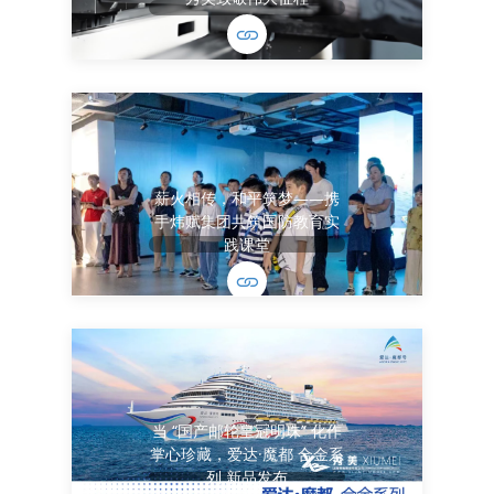
薪火相传，和平筑梦——携
手炜赋集团共筑国防教育实
践课堂
当 “国产邮轮皇冠明珠” 化作
掌心珍藏，爱达·魔都 合金系
列 新品发布