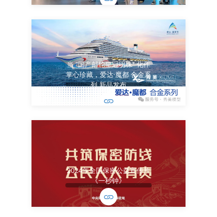
当 “国产邮轮皇冠明珠” 化作
掌心珍藏，爱达·魔都 合金系
列 新品发布
2024年全国保密公益宣传片
《一秒钟》