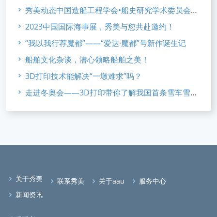
秀美动态中国造船工程学会•船史研究学术委员会2023年会
2023中国国际海事展，秀美与您共赴邀约！
“我以我行荐魔都”——“爱达·魔都”号新作诞生记
船舶文化杂谈，潜心领略船舶之美！
3D打印技术能解决“一墩难求”吗？
走进冬奥会——3D打印带你了解我国首条雪车雪橇赛道
关于秀美
联系秀美
关于aau
服务中心
新闻资讯