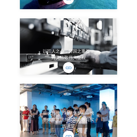
以匠人之心，铸国之重器：
秀美致敬伟大征程
薪火相传，和平筑梦——携
手炜赋集团共筑国防教育实
践课堂