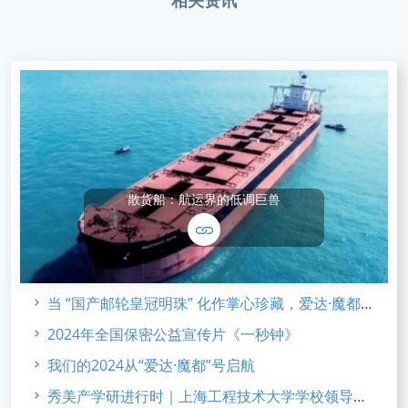
相关资讯
散货船：航运界的低调巨兽
当 “国产邮轮皇冠明珠” 化作掌心珍藏，爱达·魔都 合金系列 新品发布
2024年全国保密公益宣传片《一秒钟》
我们的2024从“爱达·魔都”号启航
秀美产学研进行时｜上海工程技术大学学校领导访企考察