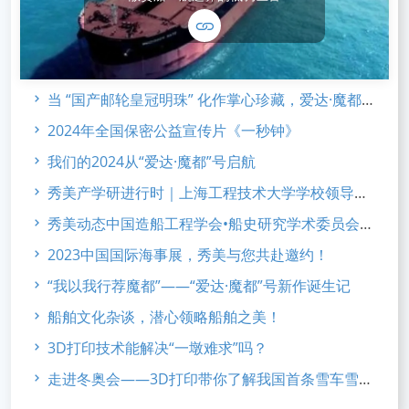
当 “国产邮轮皇冠明珠” 化作掌心珍藏，爱达·魔都 合金系列 新品发布
2024年全国保密公益宣传片《一秒钟》
我们的2024从“爱达·魔都”号启航
秀美产学研进行时｜上海工程技术大学学校领导访企考察
秀美动态中国造船工程学会•船史研究学术委员会2023年会
2023中国国际海事展，秀美与您共赴邀约！
“我以我行荐魔都”——“爱达·魔都”号新作诞生记
船舶文化杂谈，潜心领略船舶之美！
3D打印技术能解决“一墩难求”吗？
走进冬奥会——3D打印带你了解我国首条雪车雪橇赛道