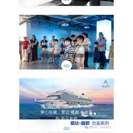
薪火相传，和平筑梦——携
手炜赋集团共筑国防教育实
践课堂
当 “国产邮轮皇冠明珠” 化作
掌心珍藏，爱达·魔都 合金系
列 新品发布