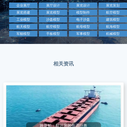
企业展厅
展厅设计
展览设计
展览策划
展览搭建
展览模型
模型制作
航空模型
工业模型
沙盘模型
电子沙盘
建筑模型
航天模型
航空模型
航母模型
航海模型
军舰模型
手板模型
军事模型
机械模型
相关资讯
散货船：航运界的低调巨兽