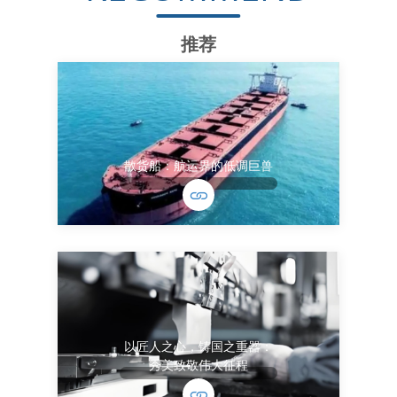
推荐
散货船：航运界的低调巨兽
以匠人之心，铸国之重器：
秀美致敬伟大征程