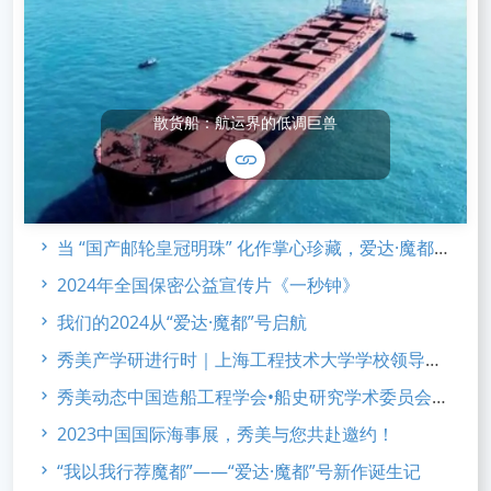
散货船：航运界的低调巨兽
当 “国产邮轮皇冠明珠” 化作掌心珍藏，爱达·魔都 合金系列 新品发布
2024年全国保密公益宣传片《一秒钟》
我们的2024从“爱达·魔都”号启航
秀美产学研进行时｜上海工程技术大学学校领导访企考察
秀美动态中国造船工程学会•船史研究学术委员会2023年会
2023中国国际海事展，秀美与您共赴邀约！
“我以我行荐魔都”——“爱达·魔都”号新作诞生记