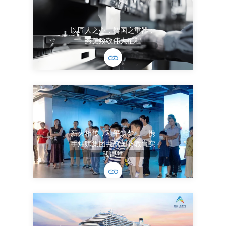
以匠人之心，铸国之重器：
秀美致敬伟大征程
薪火相传，和平筑梦——携
手炜赋集团共筑国防教育实
践课堂