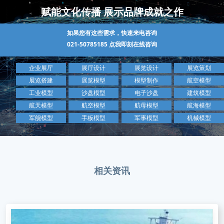
赋能文化传播 展示品牌成就之作
如果您有这些需求，快速来电咨询
021-50785185
点我即刻在线咨询
企业展厅
展厅设计
展览设计
展览策划
展览搭建
展览模型
模型制作
航空模型
工业模型
沙盘模型
电子沙盘
建筑模型
航天模型
航空模型
航母模型
航海模型
军舰模型
手板模型
军事模型
机械模型
相关资讯