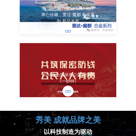
当 “国产邮轮皇冠明珠” 化作
掌心珍藏，爱达·魔都 合金系
列 新品发布
2024年全国保密公益宣传片
《一秒钟》
秀美 成就品牌之美
以科技制造为驱动