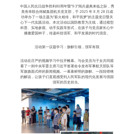
中国人民抗日战争胜利80周年暨“9·3”阅兵盛典来临之际，秀
美有幸联合炜赋集团机关党支部，于 2025 年 8 月 28 日成
功举办了一场主题为“薪火相传，和平筑梦”的主题党日暨关
心下一代实践活动。本次活动以国防教育为主线，通过模型
科普、实地参观、动手实践等形式，在孩子与党员家长心中
播撒爱国种子，传递科技强军、和平发展的时代强音。
活动第一议题学习：旗帜引领，强军有我
活动在庄严的视频学习中拉开帷幕。与会党员与子女共同观
看了一则中央军委主席习近平签署命令发布军事航天部队等
军旗旗面式样的新闻视频。一幕幕鲜明的旗帜、一段段铿锵
的解说，让孩子们直观感受到人民军队的现代化发展与强国
强军的历史担当。