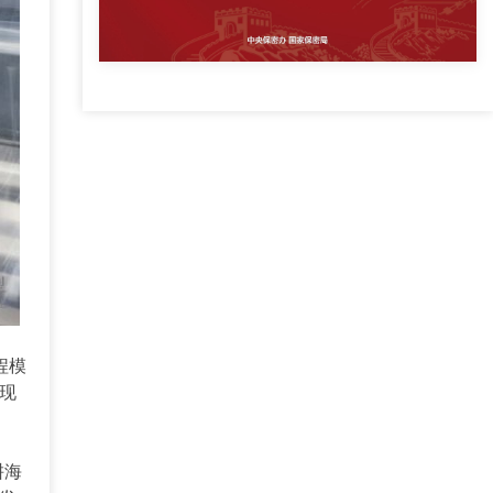
程模
现
耕海