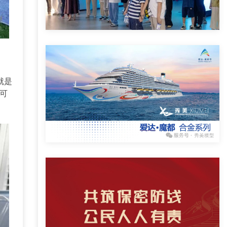
。
就是
可