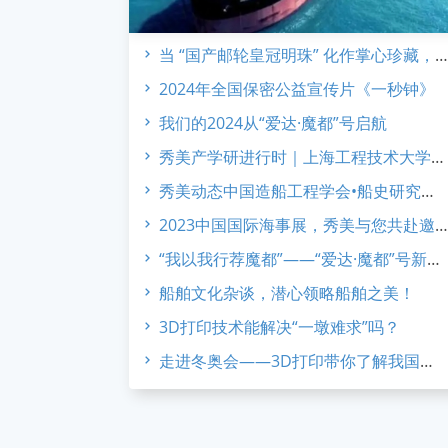
当 “国产邮轮皇冠明珠” 化作掌心珍藏，爱达·魔都 合金系列 新品发布
2024年全国保密公益宣传片《一秒钟》
我们的2024从“爱达·魔都”号启航
秀美产学研进行时｜上海工程技术大学学校领导访企考察
秀美动态中国造船工程学会•船史研究学术委员会2023年会
2023中国国际海事展，秀美与您共赴邀约！
“我以我行荐魔都”——“爱达·魔都”号新作诞生记
船舶文化杂谈，潜心领略船舶之美！
3D打印技术能解决“一墩难求”吗？
走进冬奥会——3D打印带你了解我国首条雪车雪橇赛道