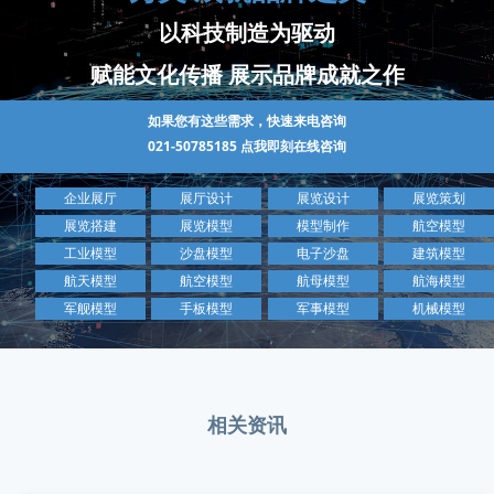
以科技制造为驱动
赋能文化传播 展示品牌成就之作
如果您有这些需求，快速来电咨询
021-50785185
点我即刻在线咨询
企业展厅
展厅设计
展览设计
展览策划
展览搭建
展览模型
模型制作
航空模型
工业模型
沙盘模型
电子沙盘
建筑模型
航天模型
航空模型
航母模型
航海模型
军舰模型
手板模型
军事模型
机械模型
相关资讯