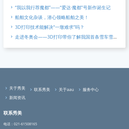
“我以我行荐魔都”——“爱达·魔都”号新作诞生记
船舶文化杂谈，潜心领略船舶之美！
3D打印技术能解决“一墩难求”吗？
走进冬奥会——3D打印带你了解我国首条雪车雪橇赛道
关于秀美
联系秀美
关于aau
服务中心
新闻资讯
联系秀美
电话：021-61508165