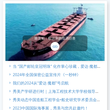
散货船：航运界的低调巨兽
当 “国产邮轮皇冠明珠” 化作掌心珍藏，爱达·魔都 合金系列 新品发布
2024年全国保密公益宣传片《一秒钟》
我们的2024从“爱达·魔都”号启航
秀美产学研进行时｜上海工程技术大学学校领导访企考察
秀美动态中国造船工程学会•船史研究学术委员会2023年会
2023中国国际海事展，秀美与您共赴邀约！