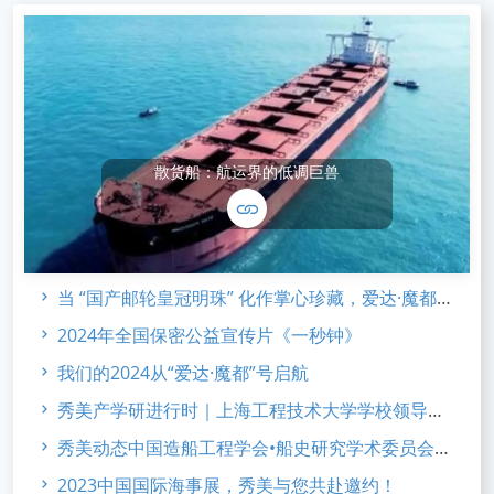
散货船：航运界的低调巨兽
当 “国产邮轮皇冠明珠” 化作掌心珍藏，爱达·魔都 合金系列 新品发布
2024年全国保密公益宣传片《一秒钟》
我们的2024从“爱达·魔都”号启航
秀美产学研进行时｜上海工程技术大学学校领导访企考察
秀美动态中国造船工程学会•船史研究学术委员会2023年会
2023中国国际海事展，秀美与您共赴邀约！