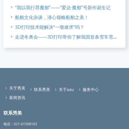
“我以我行荐魔都”——“爱达·魔都”号新作诞生记
船舶文化杂谈，潜心领略船舶之美！
3D打印技术能解决“一墩难求”吗？
走进冬奥会——3D打印带你了解我国首条雪车雪橇赛道
关于秀美
联系秀美
关于aau
服务中心
新闻资讯
联系秀美
电话：021-61508165