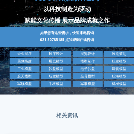
以科技制造为驱动
赋能文化传播 展示品牌成就之作
如果您有这些需求，快速来电咨询
021-50785185
点我即刻在线咨询
企业展厅
展厅设计
展览设计
展览策划
展览搭建
展览模型
模型制作
航空模型
工业模型
沙盘模型
电子沙盘
建筑模型
航天模型
航空模型
航母模型
航海模型
军舰模型
手板模型
军事模型
机械模型
相关资讯